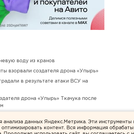
невую воду из кранов
ты взорвали создателя дрона «Упырь»
традали в результате атаки ВСУ на
оздателя дрона «Упырь» Ткачука после
ом
иновница попытается выйти из СИЗО
ля анализа данных Яндекс.Метрика. Эти инструменты
и оптимизировать контент. Вся информация обрабаты
а. Продолжая использовать сайт, вы соглашаетесь с