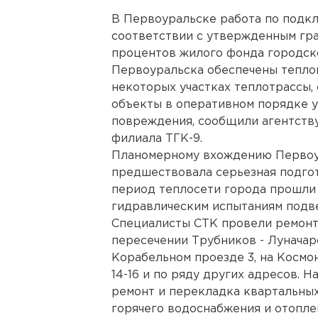
В Первоуральске работа по подк
соответствии с утвержденным гр
процентов жилого фонда городск
Первоуральска обеспечены теплом
некоторых участках теплотрассы,
объекты в оперативном порядке 
повреждения, сообщили агентств
филиала ТГК-9.
Планомерному вхождению Первоур
предшествовала серьезная подго
период теплосети города прошли 
гидравлическим испытаниям подве
Специалисты СТК провели ремонтн
пересечении Трубников - Луначарск
Корабельном проезде 3, на Космона
14-16 и по ряду других адресов. 
ремонт и перекладка квартальны
горячего водоснабжения и отоплен