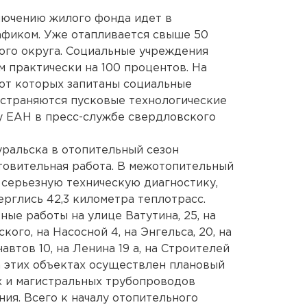
лючению жилого фонда идет в
афиком. Уже отапливается свыше 50
ого округа. Социальные учреждения
 практически на 100 процентов. На
 от которых запитаны социальные
устраняются пусковые технологические
у ЕАН в пресс-службе свердловского
альска в отопительный сезон
товительная работа. В межотопительный
серьезную техническую диагностику,
рглись 42,3 километра теплотрасс.
ые работы на улице Ватутина, 25, на
ого, на Насосной 4, на Энгельса, 20, на
втов 10, на Ленина 19 а, на Строителей
На этих объектах осуществлен плановый
х и магистральных трубопроводов
ия. Всего к началу отопительного