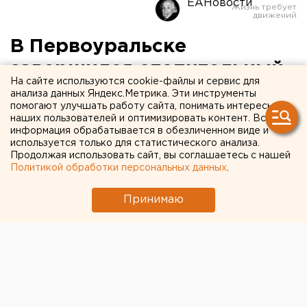
ЕАНовости
В Первоуральске
завершился отопительный
На сайте используются cookie-файлы и сервис для
сезон
анализа данных Яндекс.Метрика. Эти инструменты
помогают улучшать работу сайта, понимать интересы
наших пользователей и оптимизировать контент. Вся
Энергетики готовятся к летним ремонтам.
информация обрабатывается в обезличенном виде и
используется только для статистического анализа.
Глава администрации Первоуральска подписал
Продолжая использовать сайт, вы соглашаетесь с нашей
Политикой обработки персональных данных
.
постановление об окончании отопительного сезона,
на основании чего энергетики начали поэтапное
Принимаю
прекращение циркуляции теплоносителя и перевод
оборудования на летний режим, сообщили агентству
ЕАН в Свердловском филиале ОАО «Волжская ТГК».
За минувший отопительный сезон число
повреждений снизилось на 11 процентов по
отношению к аналогичному показателю прошлого
года, крупных аварий не было. В рамках