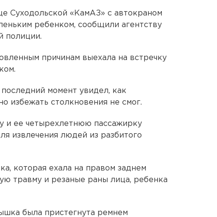
лице Суходольской «КамАЗ» с автокраном
аленьким ребенком, сообщили агентству
й полиции.
овленным причинам выехала на встречку
ком.
 последний момент увидел, как
но избежать столкновения не смог.
цу и ее четырехлетнюю пассажирку
ля извлечения людей из разбитого
ка, которая ехала на правом заднем
вую травму и резаные раны лица, ребенка
ышка была пристегнута ремнем