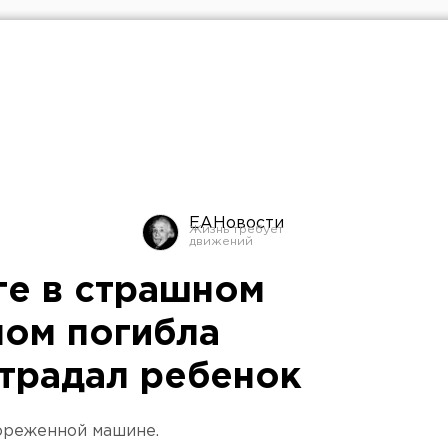
ЕАНовости
ге в страшном
ном погибла
традал ребенок
ореженной машине.