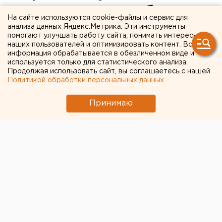
ледяного плена собаки
На сайте используются cookie-файлы и сервис для
нашлись хозяева
анализа данных Яндекс.Метрика. Эти инструменты
помогают улучшать работу сайта, понимать интересы
наших пользователей и оптимизировать контент. Вся
Хозяева пропавшей Боны увидели ее в новостях.
информация обрабатывается в обезличенном виде и
используется только для статистического анализа.
Продолжая использовать сайт, вы соглашаетесь с нашей
Накануне, 24 ноября, на реке Сылве в Кунгуре
Политикой обработки персональных данных
.
собака провалилась под лед. Кавказская овчарка
барахталась в ледяной воде и громко лаяла,
Принимаю
передает корреспондент агентства ЕАН.
Собаку заметили случайные прохожие и вызвали
спасателей. Те освободили заложницу льда и
отпустили, подумав, что она бездомная.
Но на этом история не закончилась – вскоре у
собаки нашлись хозяева. Они уже несколько дней
искали свою пропавшую любимицу Бону. В новостях
владельцы собаки прочитали о провалившейся под