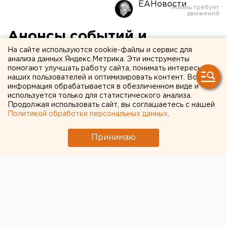
ЕАНовости
Анонсы событий и
мероприятий на 2 марта
На сайте используются cookie-файлы и сервис для
анализа данных Яндекс.Метрика. Эти инструменты
помогают улучшать работу сайта, понимать интересы
Анонсы событий и мероприятий в Екатеринбурге
наших пользователей и оптимизировать контент. Вся
информация обрабатывается в обезличенном виде и
и Свердловской области на 2 марта.
используется только для статистического анализа.
Продолжая использовать сайт, вы соглашаетесь с нашей
В 11:00 в Свердловской государственной
Политикой обработки персональных данных
.
академической филармонии (улица Карла
Либкнехта, 38а) состоится пресс-тур в строящийся
Принимаю
репетиционно-артистический корпус театра.
В 11:00 в ТАСС (проспект Ленина, 50б) состоится
пресс-конференция, посвященная
взаимоотношениям двух стран и возобновлению
работы консульства Болгарии в Екатеринбурге.
Участники: консул Республики Болгария в
Екатеринбурге Пламен Петков, исполнительный