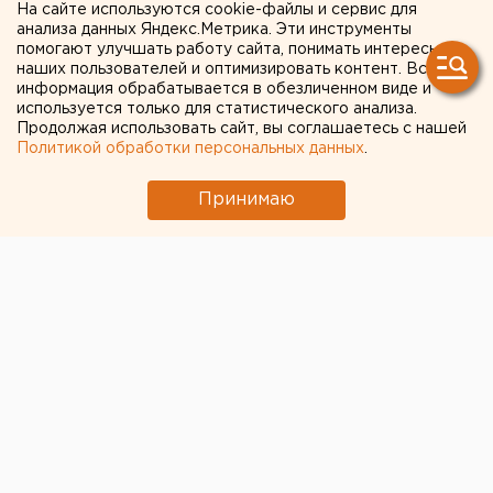
На сайте используются cookie-файлы и сервис для
«Екатеринбург-ЭКСПО»
анализа данных Яндекс.Метрика. Эти инструменты
помогают улучшать работу сайта, понимать интересы
станет площадкой для
наших пользователей и оптимизировать контент. Вся
информация обрабатывается в обезличенном виде и
киберсоревнований
используется только для статистического анализа.
Продолжая использовать сайт, вы соглашаетесь с нашей
Политикой обработки персональных данных
.
Уральцы смогут увидеть трансформеров,
поймать покемонов и погрузиться в мир косплея.
Принимаю
С 26 по 28 августа в МВЦ «Екатеринбург-ЭКСПО»
пройдет масштабное кибермероприятие –
фестиваль компьютерного спорта и электроники в
России, передает корреспондент агентства ЕАН.
Гости феста своими глазами увидят, как участники
отборочных чемпионатов будут соревноваться в
компьютерных играх - CS:GO, Dota2, World of Tanks,
League of Legends и других.
На площадке мероприятия пройдет всероссийский