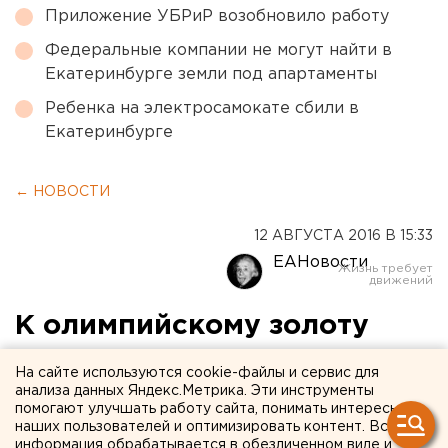
Приложение УБРиР возобновило работу
Федеральные компании не могут найти в
Екатеринбурге земли под апартаменты
Ребенка на электросамокате сбили в
Екатеринбурге
← НОВОСТИ
12 АВГУСТА 2016 В 15:33
ЕАНовости
К олимпийскому золоту
через кровопускание: из
На сайте используются cookie-файлы и сервис для
спортсменов выкачивают
анализа данных Яндекс.Метрика. Эти инструменты
помогают улучшать работу сайта, понимать интересы
грязь
наших пользователей и оптимизировать контент. Вся
информация обрабатывается в обезличенном виде и