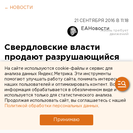
← НОВОСТИ
21 СЕНТЯБРЯ 2016 В 11:18
ЕАНовости
Свердловские власти
продают разрушающийся
памятник в Екатеринбурге
На сайте используются cookie-файлы и сервис для
анализа данных Яндекс.Метрика. Эти инструменты
помогают улучшать работу сайта, понимать интересы
Начальная цена – 10,8 миллиона рублей.
наших пользователей и оптимизировать контент. Вся
информация обрабатывается в обезличенном виде и
«Распорядительная дирекция МУГИСО» выставила
используется только для статистического анализа.
Продолжая использовать сайт, вы соглашаетесь с нашей
на аукцион разрушающийся деревянный особняк на
Политикой обработки персональных данных
.
Вайнера, 64, передает корреспондент агентства
ЕАН.
Принимаю
Речь идет об объекте культурного наследия,
памятнике деревянного зодчества в стиле модерн,