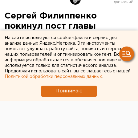
Сергей Филиппенко
покинул пост главы
управления
На сайте используются cookie-файлы и сервис для
анализа данных Яндекс.Метрика. Эти инструменты
Генпрокуратуры в УрФО
помогают улучшать работу сайта, понимать интересы
наших пользователей и оптимизировать контент. Вся
информация обрабатывается в обезличенном виде и
Его перевели в Саратов.
используется только для статистического анализа.
Продолжая использовать сайт, вы соглашаетесь с нашей
Президент РФ Владимир Путин подписал приказ о
Политикой обработки персональных данных
.
назначении Сергея Филиппенко, возглавлявшего
управление Генпрокуратуры РФ в УрФО,
Принимаю
прокурором Саратовской области, сообщается на
сайте управления.
Документ датирован 6 октября.
Сергей Филиппенко занимал пост начальника
управления Генпрокуратуры РФ в УрФО с ноября
2011 года. Кто теперь займет его место, ведомство