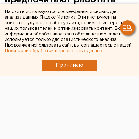
предпочитают работать
после обеда
На сайте используются cookie-файлы и сервис для
анализа данных Яндекс.Метрика. Эти инструменты
помогают улучшать работу сайта, понимать интересы
Сов среди предпринимателей оказалось больше.
наших пользователей и оптимизировать контент. Вся
информация обрабатывается в обезличенном виде и
К началу нового сезона бизнес-активности компания
используется только для статистического анализа.
Продолжая использовать сайт, вы соглашаетесь с нашей
«МегаФон» впервые проанализировала своих
Политикой обработки персональных данных
.
корпоративных клиентов по хронотипу и
определила, в каком биоритме живут
Принимаю
предприниматели Урала. По данным мобильной
активности, 54 процента представителей малого и
среднего бизнеса относятся к совам, а 46 процентов
– к жаворонкам, передает корреспондент агентства
ЕАН.
Согласно ФОМ, среди всех россиян жаворонками
называют себя 37 процентов, совами – 45
процентов. При этом, по результатам исследований,
люди-совы на 18 процентов трудятся эффективнее,
чем люди-жаворонки. Деловое сообщество Урала –