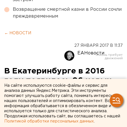
Возвращение смертной казни в России сочли
преждевременным
← НОВОСТИ
27 ЯНВАРЯ 2017 В 11:37
ЕАНовости
В Екатеринбурге в 2016
году появилось 96 новых
На сайте используются cookie-файлы и сервис для
объектов торговли
анализа данных Яндекс.Метрика. Эти инструменты
помогают улучшать работу сайта, понимать интересы
наших пользователей и оптимизировать контент. Вся
Количество торговых площадей столицы Урала
информация обрабатывается в обезличенном виде и
в прошлом году увеличилось.
используется только для статистического анализа.
Продолжая использовать сайт, вы соглашаетесь с нашей
Политикой обработки персональных данных
.
Екатеринбург в прошлом году получил 96 объектов