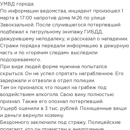
УМВД города.
По информации ведомства, инцидент произошел 1
марта в 17:00 напротив дома №26 по улице
Завокзальной. После случившегося потерпевший
подбежал к патрульному экипажу ГИБДД,
дежурившему неподалеку, и рассказал о нападении.
Стражи порядка передали информацию в дежурную
часть и по «горячим следам» выследили
подозреваемого.
При виде людей форме мужчина попытался
скрыться. Он не успел спрятать награбленное. Его
задержали и отвезли в отдел полиции.
Там он признался, что пошел на грабеж под
воздействием алкоголя. Свою вину полностью
признал. Также его опознал потерпевший.
Ущерб оценили в 3 тыс. рублей. Похищенные вещи
и деньги вернули хозяину.
Бездомного заключили под стражу. Полицейские
полагают, что он причастен к аналогичным