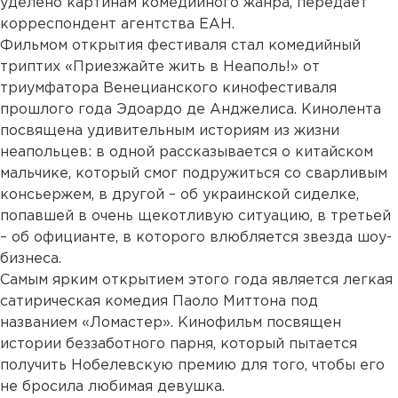
уделено картинам комедийного жанра, передает
корреспондент агентства ЕАН.
Фильмом открытия фестиваля стал комедийный
триптих «Приезжайте жить в Неаполь!» от
триумфатора Венецианского кинофестиваля
прошлого года Эдоардо де Анджелиса. Кинолента
посвящена удивительным историям из жизни
неапольцев: в одной рассказывается о китайском
мальчике, который смог подружиться со сварливым
консьержем, в другой – об украинской сиделке,
попавшей в очень щекотливую ситуацию, в третьей
– об официанте, в которого влюбляется звезда шоу-
бизнеса.
Самым ярким открытием этого года является легкая
сатирическая комедия Паоло Миттона под
названием «Ломастер». Кинофильм посвящен
истории беззаботного парня, который пытается
получить Нобелевскую премию для того, чтобы его
не бросила любимая девушка.