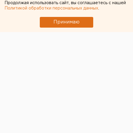
Продолжая использовать сайт, вы соглашаетесь с нашей
Политикой обработки персональных данных
.
Принимаю
В небе над Екатеринбургом началась тренировка
воздушного парада ко Дню Победы. Над городом
пронеслась внушительная группа боевых самолетов
и вертолетов 2-го командования ВВС и ПВО
Центрального военного округа.