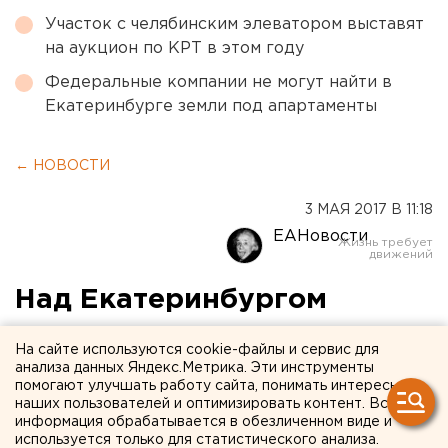
Участок с челябинским элеватором выставят
на аукцион по КРТ в этом году
Федеральные компании не могут найти в
Екатеринбурге земли под апартаменты
← НОВОСТИ
3 МАЯ 2017 В 11:18
ЕАНовости
Над Екатеринбургом
пронеслись сверхзвуковые
На сайте используются cookie-файлы и сервис для
перехватчики и
анализа данных Яндекс.Метрика. Эти инструменты
помогают улучшать работу сайта, понимать интересы
бомбардировщики
наших пользователей и оптимизировать контент. Вся
информация обрабатывается в обезличенном виде и
используется только для статистического анализа.