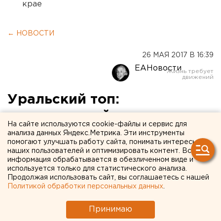
крае
← НОВОСТИ
26 МАЯ 2017 В 16:39
ЕАНовости
Уральский топ:
неожиданный кандидат в
На сайте используются cookie-файлы и сервис для
губернаторы, заявка на
анализа данных Яндекс.Метрика. Эти инструменты
помогают улучшать работу сайта, понимать интересы
«Экспо-2025» и ажиотаж
наших пользователей и оптимизировать контент. Вся
информация обрабатывается в обезличенном виде и
вокруг мощей Николая
используется только для статистического анализа.
Продолжая использовать сайт, вы соглашаетесь с нашей
Чудотворца
Политикой обработки персональных данных
.
Принимаю