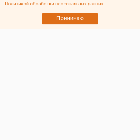
Политикой обработки персональных данных
.
Принимаю
© Фото из открытых источников
В Екатеринбурге улицы Бебеля и Пехотинцев
превратились в бурлящие реки. О потопе очевидцы
сообщили в соцсетях.
«В 09:05 еще не было, а в 09:15 выхожу из «Яблока»,
и поплыыыылииии!» - поделилась участница паблика
«Инцидент Екатеринбург». Другой горожанин