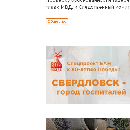
Проверку обоснованности задерж
главк МВД, и Следственный комит
Общество