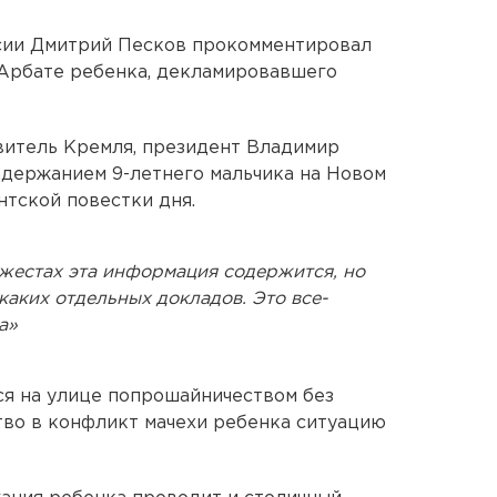
сии Дмитрий Песков прокомментировал
 Арбате ребенка, декламировавшего
витель Кремля, президент Владимир
адержанием 9-летнего мальчика на Новом
нтской повестки дня.
джестах эта информация содержится, но
икаких отдельных докладов. Это все-
а»
ся на улице попрошайничеством без
тво в конфликт мачехи ребенка ситуацию