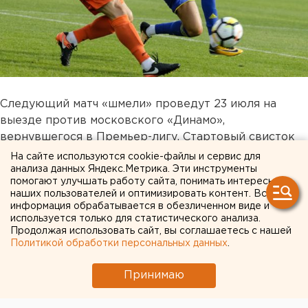
Следующий матч «шмели» проведут 23 июля на
выезде против московского «Динамо»,
вернувшегося в Премьер-лигу. Стартовый свисток
прозвучит в 17:30 по московскому времени.
На сайте используются cookie-файлы и сервис для
анализа данных Яндекс.Метрика. Эти инструменты
помогают улучшать работу сайта, понимать интересы
наших пользователей и оптимизировать контент. Вся
информация обрабатывается в обезличенном виде и
используется только для статистического анализа.
Продолжая использовать сайт, вы соглашаетесь с нашей
Политикой обработки персональных данных
.
Принимаю