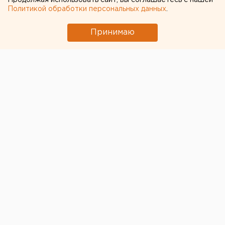
Продолжая использовать сайт, вы соглашаетесь с нашей
Политикой обработки персональных данных
.
Принимаю
© Фото из открытых источников
Парламентские партии готовят кадры для
следующей ротации губернаторского корпуса.
Напомним, о возможной замены ряда глав регионов
ранее сообщал РБК. О вариантах кадровой
скамейки в КПРФ, ЛДПР и у "эсеров" пишут
«Известия».
«У нас есть Алексей Русских и Михаил Авдеев.
Устроить всех губернаторами нам не позволят, но