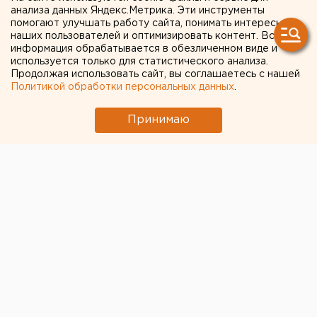
вузов
анализа данных Яндекс.Метрика. Эти инструменты
помогают улучшать работу сайта, понимать интересы
наших пользователей и оптимизировать контент. Вся
В Екатеринбурге продолжаются массовые
информация обрабатывается в обезличенном виде и
эвакуации. На этот раз людей выводят из вузов:
используется только для статистического анализа.
Продолжая использовать сайт, вы соглашаетесь с нашей
очевидцы сообщают об УрГУПСе, Горном
Политикой обработки персональных данных
.
университете, Архитектурном университете и
Юридической академии.
Принимаю
Напомним
, сегодня в Екатеринбурге прошла
информация о минировании более двух десятков
зданий, среди которых почти все городские
торговые центры, несколько школ, администрация
губернатора, здания правительства и некоторых
министерств.
Мэрия призывает граждан сохранять спокойствие и
не поддаваться панике.
Сити-менеджер Екатеринбурга призвал горожан не