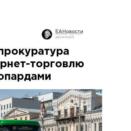
ЕАНовости
прокуратура
ернет-торговлю
опардами