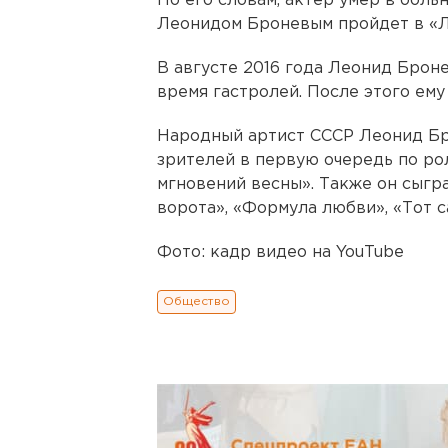
По его словам, актер умер в боль
Леонидом Броневым пройдет в «Ле
В августе 2016 года Леонид Бро
время гастролей. После этого ему
Народный артист СССР Леонид Бр
зрителей в первую очередь по ро
мгновений весны». Также он сыгр
ворота», «Формула любви», «Тот 
Фото: кадр видео на YouTube
Общество