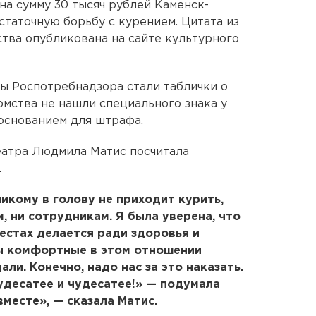
а сумму 30 тысяч рублей Каменск-
статочную борьбу с курением. Цитата из
тва опубликована на сайте культурного
ы Роспотребнадзора стали таблички о
омства не нашли специального знака у
 основанием для штрафа.
атра Людмила Матис посчитала
.
икому в голову не приходит курить,
м, ни сотрудникам. Я была уверена, что
естах делается ради здоровья и
ы комфортные в этом отношении
ли. Конечно, надо нас за это наказать.
чудесатее и чудесатее!» — подумала
вместе», — сказала Матис.