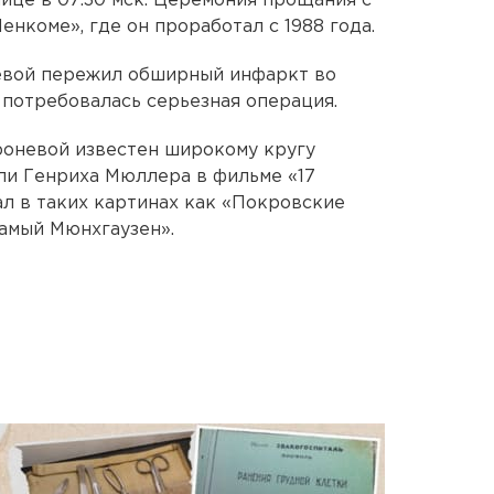
нице в 07.30 мск. Церемония прощания с
нкоме», где он проработал с 1988 года.
невой пережил обширный инфаркт во
 потребовалась серьезная операция.
оневой известен широкому кругу
ли Генриха Мюллера в фильме «17
ал в таких картинах как «Покровские
самый Мюнхгаузен».