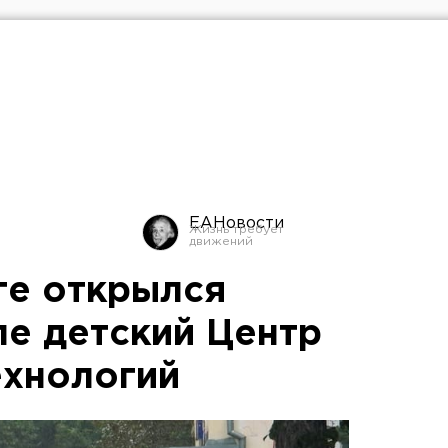
ЕАНовости
ге открылся
ле детский Центр
ехнологий