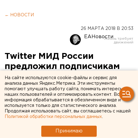
← НОВОСТИ
26 МАРТА 2018 В 20:53
ЕАНовости
Twitter МИД России
предложил подписчикам
решить судьбу консульства
На сайте используются cookie-файлы и сервис для
анализа данных Яндекс.Метрика. Эти инструменты
США в Екатеринбурге
помогают улучшать работу сайта, понимать интересы
наших пользователей и оптимизировать контент. Вся
информация обрабатывается в обезличенном виде и
используется только для статистического анализа.
Продолжая использовать сайт, вы соглашаетесь с нашей
Политикой обработки персональных данных
.
Принимаю