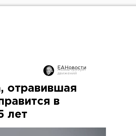
ЕАНовости
, отравившая
правится в
5 лет