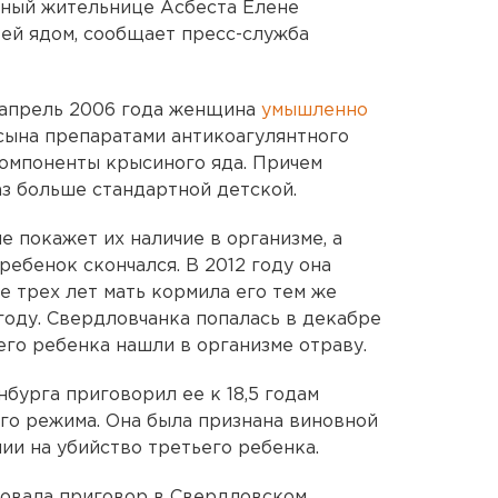
нный жительнице Асбеста Елене
ей ядом, сообщает пресс-служба
о апрель 2006 года женщина
умышленно
ына препаратами антикоагулянтного
омпоненты крысиного яда. Причем
аз больше стандартной детской.
е покажет их наличие в организме, а
ребенок скончался. В 2012 году она
е трех лет мать кормила его тем же
году. Свердловчанка попалась в декабре
него ребенка нашли в организме отраву.
бурга приговорил ее к 18,5 годам
го режима. Она была признана виновной
ии на убийство третьего ребенка.
овала приговор в Свердловском