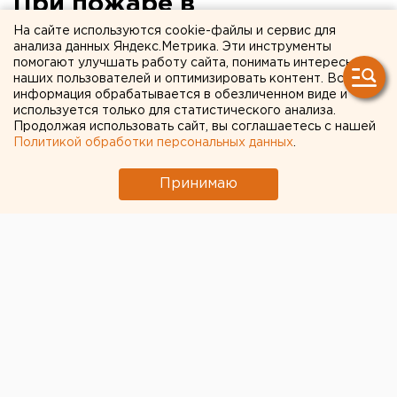
При пожаре в
Екатеринбурге погибли три
На сайте используются cookie-файлы и сервис для
анализа данных Яндекс.Метрика. Эти инструменты
человека
помогают улучшать работу сайта, понимать интересы
наших пользователей и оптимизировать контент. Вся
информация обрабатывается в обезличенном виде и
используется только для статистического анализа.
Продолжая использовать сайт, вы соглашаетесь с нашей
Политикой обработки персональных данных
.
Принимаю
© Фото из открытых источников
Сегодня при пожаре в Екатеринбурге на Уралмаше
погибли три человека, сообщает служба спасения
«Сова».