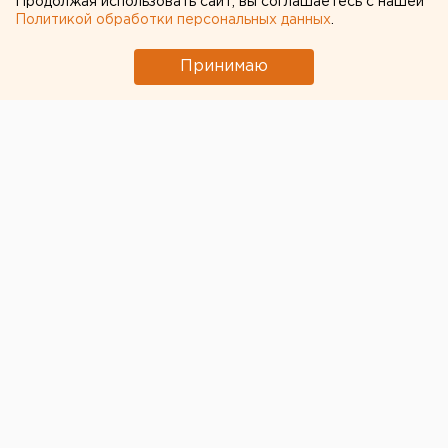
Продолжая использовать сайт, вы соглашаетесь с нашей
Политикой обработки персональных данных
.
Принимаю
© Фото из открытых источников
Синоптики пообещали Екатеринбургу теплые
выходные. Ночью в городе ожидается -1, -3 градуса,
днем — от +4 до +7 градусов. Временами
прогнозируются небольшие осадки в виде снега с
дождем.
На следующей неделе характер погоды
существенно не изменится: в дневное время будут
преобладать положительные температуры, по ночам