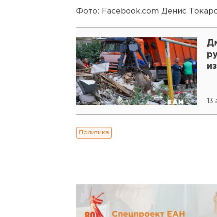
Фото: Facebook.com Денис Токар
Д
р
и
13 
Политика