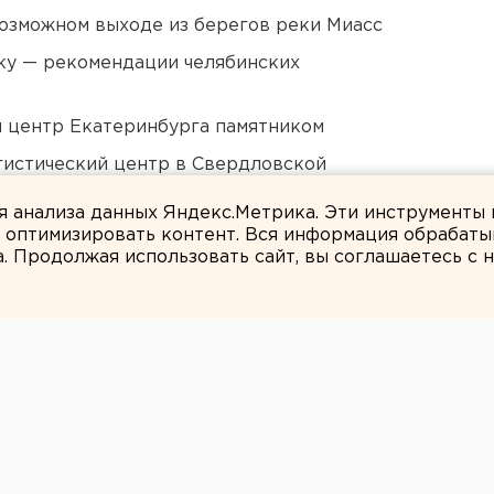
озможном выходе из берегов реки Миасс
ку — рекомендации челябинских
й центр Екатеринбурга памятником
гистический центр в Свердловской
ля анализа данных Яндекс.Метрика. Эти инструменты
и оптимизировать контент. Вся информация обрабаты
а. Продолжая использовать сайт, вы соглашаетесь с
Мария Трускова
але проходят
лей для детей,