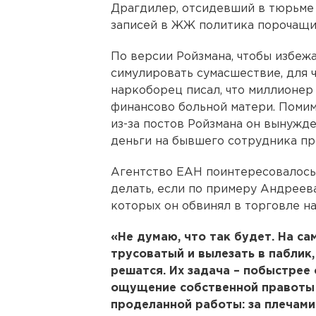
Драгдилер, отсидевший в тюрьме 
записей в ЖЖ политика порочащим
По версии Ройзмана, чтобы избеж
симулировать сумасшествие, для 
наркоборец писал, что миллионер
финансово больной матери. Помимо
из-за постов Ройзмана он вынужд
деньги на бывшего сотрудника пр
Агентство ЕАН поинтересовалось 
делать, если по примеру Андреева
которых он обвинял в торговле н
«Не думаю, что так будет. На с
трусоватый и вылезать в паблик,
решатся. Их задача – побыстрее 
ощущение собственной правоты 
проделанной работы: за плечами