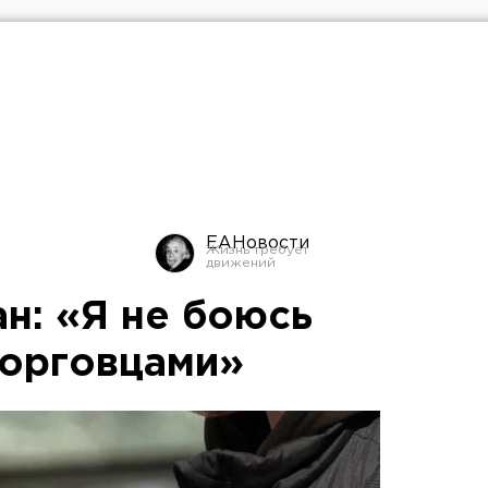
ЕАНовости
н: «Я не боюсь
торговцами»