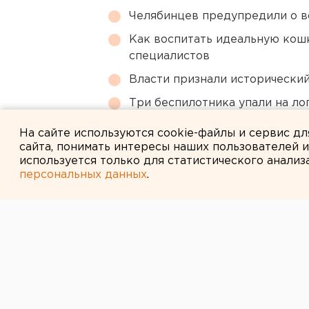
Челябинцев предупредили о в
Как воспитать идеальную кош
специалистов
Власти признали исторически
Три беспилотника упали на ло
области
На сайте используются cookie-файлы и сервис д
сайта, понимать интересы наших пользователей 
используется только для статистического анализ
персональных данных
.
← НОВОСТИ
27 АПРЕЛЯ 2018 В 15:26
На Среднем Ур
Игры победите