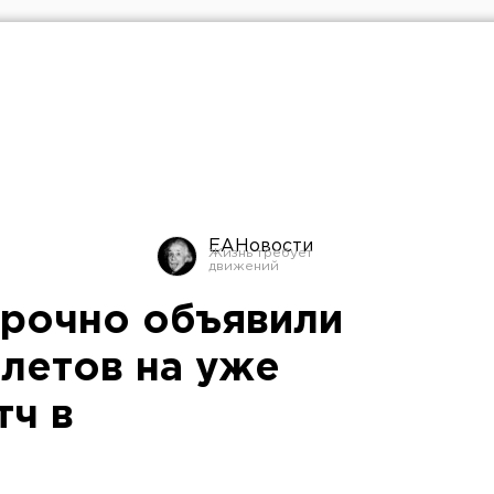
ЕАНовости
срочно объявили
летов на уже
тч в