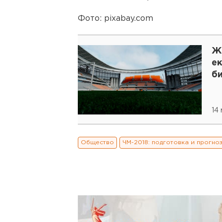
Фото: pixabay.com
Ж
е
б
14
Общество
ЧМ-2018: подготовка и прогно