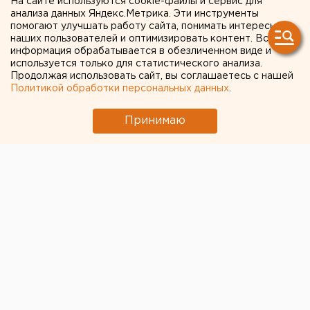
На сайте используются cookie-файлы и сервис для
анализа данных Яндекс.Метрика. Эти инструменты
Жителям Каменска-Уральского подают
помогают улучшать работу сайта, понимать интересы
холодную воду по часам
наших пользователей и оптимизировать контент. Вся
информация обрабатывается в обезличенном виде и
Туристам в Таиланде рекомендовали не
используется только для статистического анализа.
покидать курортные центры
Продолжая использовать сайт, вы соглашаетесь с нашей
Политикой обработки персональных данных
.
← НОВОСТИ
Принимаю
3 ИЮЛЯ 2018 В 14:23
ЕАНовости
Тагильчанину, который из-
за травмы на заводе
потерял палец, выплатили
более 200 тысяч