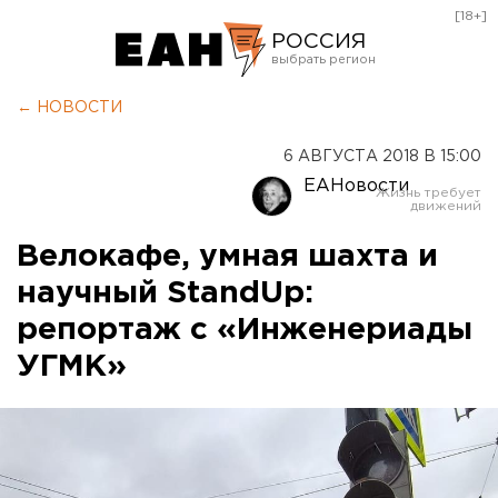
[18+]
РОССИЯ
Екатеринбург
← НОВОСТИ
Челябинск
6 АВГУСТА 2018 В 15:00
Курган
ЕАНовости
Оренбург
Велокафе, умная шахта и
научный StandUp:
репортаж с «Инженериады
УГМК»