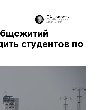
ЕАНовости
общежитий
дить студентов по