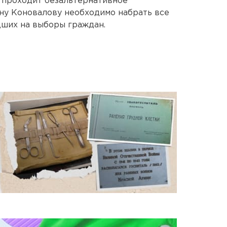
я проходит безальтернативное
ну Коновалову необходимо набрать все
дших на выборы граждан.