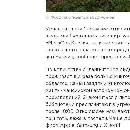
© Фото из открытых источников
Уральцы стали бережнее относить
заменили бумажные книги виртуа
«МегаФон.Книги», активнее вклю
прекрасного пола, которых среди
чем мужчин, сообщает пресс-служ
По количеству онлайн-чтецов лид
проживает в 3 раза больше книго
областях. Самый заядлый книголю
Ханты-Мансийском автономном окр
произведений. Знакомиться с лит
библиотеки предпочитают в утренн
после 18:00. Этих людей называют
почитать, лежа в постели. Чаще 
фирм Apple, Samsung и Xiaomi.