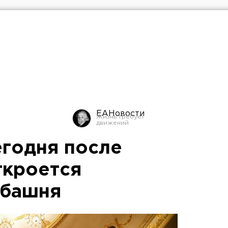
ЕАНовости
егодня после
ткроется
 башня