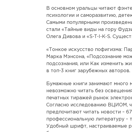
В основном уральцы читают фэнте
психологии и саморазвитию, дете
Самыми популярными произведени
стали «Тайные виды на гору Фудз
Олега Дивова и «S-T-I-K-S. Сущес
«Тонкое искусство пофигизма: Па
Марка Мэнсона, «Подсознание мож
подсознания, или Как изменить жи
в топ-3 книг зарубежных авторов.
Бумажные книги занимают много ме
невозможно читать без освещения
печатных тиражей рынок электрон
Согласно исследованию ВЦИОМ, 
предпочитают читать новости – 6
профессиональную литературу – т
Удобный шрифт, настраиваемые р