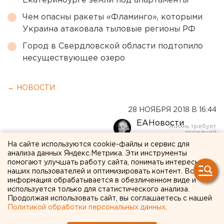
Екатеринбурге земли под апартаменты
Чем опасны ракеты «Фламинго», которыми
Украина атаковала тыловые регионы РФ
Город в Свердловской области подтопило
несуществующее озеро
← НОВОСТИ
28 НОЯБРЯ 2018 В 16:44
ЕАНовости
На сайте используются cookie-файлы и сервис для
В Нижнем Тагиле ребенок
анализа данных Яндекс.Метрика. Эти инструменты
помогают улучшать работу сайта, понимать интересы
закидал снегом Вечный
наших пользователей и оптимизировать контент. Вся
информация обрабатывается в обезличенном виде и
огонь
используется только для статистического анализа.
Продолжая использовать сайт, вы соглашаетесь с нашей
Политикой обработки персональных данных
.