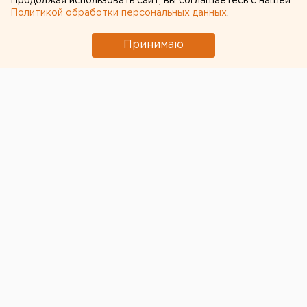
Продолжая использовать сайт, вы соглашаетесь с нашей
Политикой обработки персональных данных
.
Принимаю
© Фото из открытых источников
В Екатеринбурге 10 февраля пройдет «Марш
материнского гнева» в защиту прав женщин-
политзаключенных. Об этом в Facebook сообщает
организатор мероприятия Ирина Скачкова.
Аналогичные мероприятия также пройдут в Москве,
Санкт-Петербурге и Ярославле. Идея провести