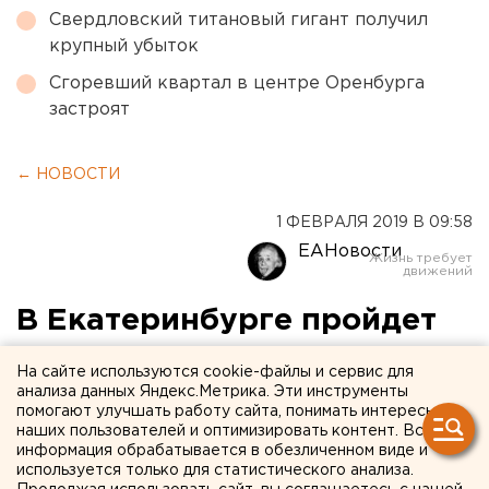
Свердловский титановый гигант получил
крупный убыток
Сгоревший квартал в центре Оренбурга
застроят
← НОВОСТИ
1 ФЕВРАЛЯ 2019 В 09:58
ЕАНовости
В Екатеринбурге пройдет
марш защиты женщин-
На сайте используются cookie-файлы и сервис для
политзаключенных
анализа данных Яндекс.Метрика. Эти инструменты
помогают улучшать работу сайта, понимать интересы
наших пользователей и оптимизировать контент. Вся
информация обрабатывается в обезличенном виде и
используется только для статистического анализа.