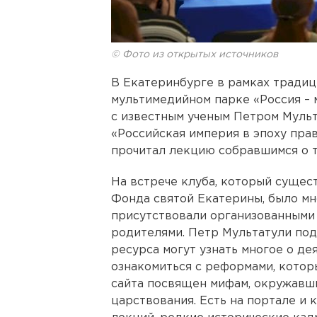
© Фото из открытых источников
В Екатеринбурге в рамках традиц
мультимедийном парке «Россия – 
с известным ученым Петром Мульт
«Российская империя в эпоху прав
прочитал лекцию собравшимся о т
На встрече клуба, который сущес
Фонда святой Екатерины, было м
присутствовали организованными 
родителями. Петр Мультатули под
ресурса могут узнать многое о де
ознакомиться с реформами, котор
сайта посвящен мифам, окружавши
царствования. Есть на портале и 