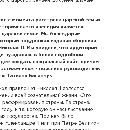
ры с царской семьей, документальные
тие с момента расстрела царской семьи.
сторического наследия является
 царской семье. Мы благодарим
 который поддержал издание сборника
иколая II. Мы увидели, что аудитории
ди нуждались в более подробной
идее создать специальный сайт, причем
остижениях», - пояснила руководитель
ы Татьяна Баланчук.
од правления Николая II является
жении всей сознательной жизни. «Это
м реформирования страны. Та страна,
году, и та, которую он насильственно
зных государства. При нем было
и Александре II или при Петре Великом.