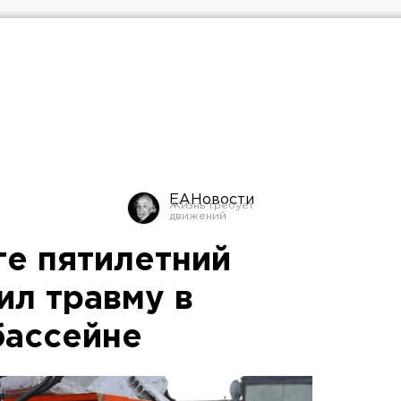
ЕАНовости
ге пятилетний
ил травму в
бассейне