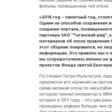
лекций, редкие исторические кад
фильмы, посвященные той эпохе.
«2018 год – памятный год, столе
Одним из способов сохранения и
создание портала, посвященного
партнера ЗАО "Таганский ряд",
материалов об эпохе правления Н
этот сборник понравился, но лю
информации. Это привело нас к 
мы сосредоточились именно на д
проектов Фонда святой Екатерин
По словам Петра Мультатули, пери
предметом его изучений на протя
самая великая эпоха по масштаба
которую принял император в 1894 
оставил в 1917 году, – это два ра
проведено реформ больше, чем пр