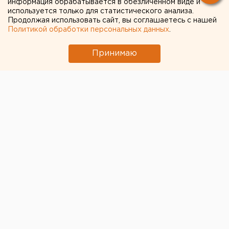
информация обрабатывается в обезличенном виде и
разнос чиновникам
используется только для статистического анализа.
Продолжая использовать сайт, вы соглашаетесь с нашей
Политикой обработки персональных данных
.
Принимаю
© Страница Натальи Котовой в социальных сетях
Мэр Челябинска Наталья Котова 10 февраля на
аппаратном совещании в администрации города