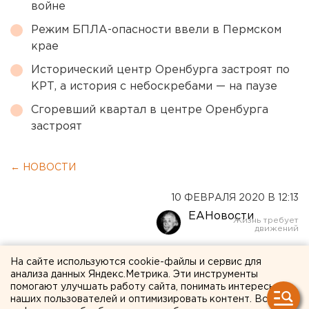
войне
Режим БПЛА-опасности ввели в Пермском
крае
Исторический центр Оренбурга застроят по
КРТ, а история с небоскребами — на паузе
Сгоревший квартал в центре Оренбурга
застроят
← НОВОСТИ
10 ФЕВРАЛЯ 2020 В 12:13
ЕАНовости
«Зимой не разбираться
На сайте используются cookie-файлы и сервис для
анализа данных Яндекс.Метрика. Эти инструменты
нужно, а снег убирать!»:
помогают улучшать работу сайта, понимать интересы
наших пользователей и оптимизировать контент. Вся
глава Челябинска устроила