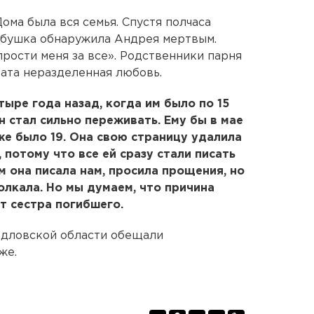
ома была вся семья. Спустя полчаса
бабушка обнаружила Андрея мертвым.
прости меня за все». Родственники парня
ата неразделенная любовь.
ыре года назад, когда им было по 15
Он стал сильно переживать. Ему бы в мае
же было 19. Она свою страницу удалила
 потому что все ей сразу стали писать
м она писала нам, просила прощения, но
толкала. Но мы думаем, что причина
ит сестра погибшего.
рдловской области обещали
же.