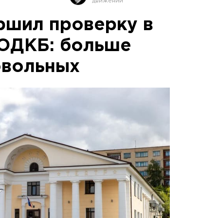
ршил проверку в
 ОДКБ: больше
овольных