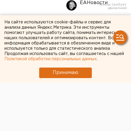
ЕАНовости
Уральский топ: прощай,
На сайте используются cookie-файлы и сервис для
анализа данных Яндекс.Метрика. Эти инструменты
Турция, развал
помогают улучшать работу сайта, понимать интересы
наших пользователей и оптимизировать контент. Вся
культурного наследия и
информация обрабатывается в обезличенном виде и
первый круг
используется только для статистического анализа.
Продолжая использовать сайт, вы соглашаетесь с нашей
«Автомобилиста» в плей-
Политикой обработки персональных данных
.
офф
Принимаю