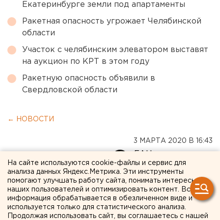
Екатеринбурге земли под апартаменты
Ракетная опасность угрожает Челябинской
области
Участок с челябинским элеватором выставят
на аукцион по КРТ в этом году
Ракетную опасность объявили в
Свердловской области
← НОВОСТИ
3 МАРТА 2020 В 16:43
ЕАНовости
На сайте используются cookie-файлы и сервис для
анализа данных Яндекс.Метрика. Эти инструменты
помогают улучшать работу сайта, понимать интересы
Роспотребнадзор заявил об
наших пользователей и оптимизировать контент. Вся
отсутствии «китайского»
информация обрабатывается в обезличенном виде и
используется только для статистического анализа.
коронавируса в
Продолжая использовать сайт, вы соглашаетесь с нашей