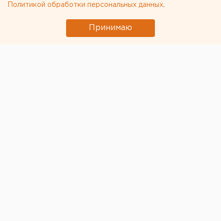
Политикой обработки персональных данных
.
Краснотурьинске
Принимаю
© Pixabay.com
Свердловское управление Роспотребнадзора
заявило, что в регионе не зафиксировано случаев