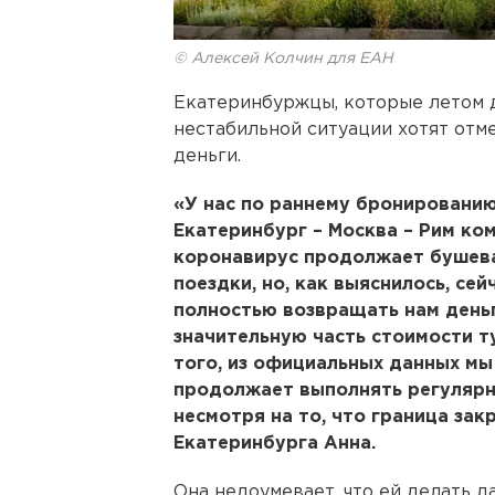
© Алексей Колчин для ЕАН
Екатеринбуржцы, которые летом д
нестабильной ситуации хотят отме
деньги.
«У нас по раннему бронированию
Екатеринбург – Москва – Рим ко
коронавирус продолжает бушеват
поездки, но, как выяснилось, с
полностью возвращать нам деньг
значительную часть стоимости ту
того, из официальных данных мы
продолжает выполнять регулярны
несмотря на то, что граница зак
Екатеринбурга Анна.
Она недоумевает, что ей делать д