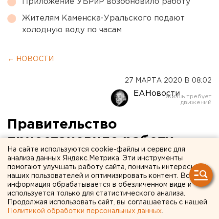
Приложение УБРиР возобновило работу
Жителям Каменска-Уральского подают
холодную воду по часам
← НОВОСТИ
27 МАРТА 2020 В 08:02
ЕАНовости
Правительство
приостановило работу
На сайте используются cookie-файлы и сервис для
санаториев и детских
анализа данных Яндекс.Метрика. Эти инструменты
помогают улучшать работу сайта, понимать интересы
лагерей до июня
наших пользователей и оптимизировать контент. Вся
информация обрабатывается в обезличенном виде и
используется только для статистического анализа.
Продолжая использовать сайт, вы соглашаетесь с нашей
Политикой обработки персональных данных
.