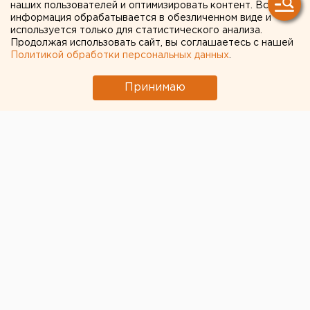
русских деревень
наших пользователей и оптимизировать контент. Вся
информация обрабатывается в обезличенном виде и
используется только для статистического анализа.
Продолжая использовать сайт, вы соглашаетесь с нашей
Политикой обработки персональных данных
.
Принимаю
© Алексей Колчин для ЕАН
Портал ТурСтат составил рейтинг самых веселых и
смешных имен деревень, сел и хуторов в России.