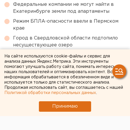
Федеральные компании не могут найти в
Екатеринбурге земли под апартаменты
Режим БПЛА-опасности ввели в Пермском
крае
Город в Свердловской области подтопило
несуществующее озеро
Путин назначил нового командующего
На сайте используются cookie-файлы и сервис для
анализа данных Яндекс.Метрика. Эти инструменты
войсками ЦВО
помогают улучшать работу сайта, понимать интересы
Численность человечества предложили
наших пользователей и оптимизировать контент. Вся
информация обрабатывается в обезличенном виде и
постепенно сократить ради планеты
используется только для статистического анализа.
Продолжая использовать сайт, вы соглашаетесь с нашей
Политикой обработки персональных данных
.
← НОВОСТИ
Принимаю
8 АПРЕЛЯ 2020 В 12:43
ЕАНовости