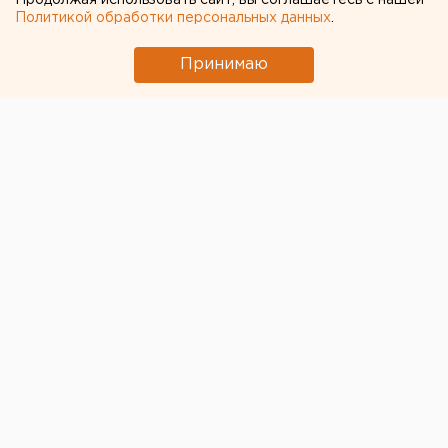
Продолжая использовать сайт, вы соглашаетесь с нашей
Политикой обработки персональных данных
.
застроят
Федеральные компании не могут найти в
Принимаю
Екатеринбурге земли под апартаменты
Приложение УБРиР возобновило работу
← НОВОСТИ
10 АПРЕЛЯ 2020 В 09:52
Антон Гуськов
Цветочники Екатеринбурга
возложат цветы на могилу
малого бизнеса (ВИДЕО)