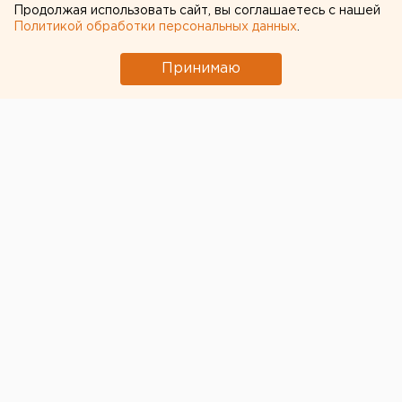
Продолжая использовать сайт, вы соглашаетесь с нашей
Политикой обработки персональных данных
.
Принимаю
За минувшие двое суток в Свердловский
арбитражный суд поступило почти 80 заявлений от
граждан, требующих признать себя банкротами.
Иски поступают в большом количестве, независимо
от того, что в связи с пандемией коронавируса