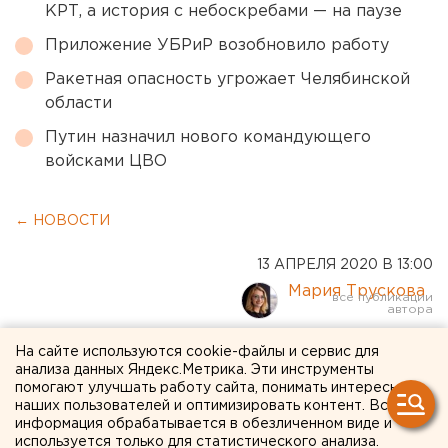
КРТ, а история с небоскребами — на паузе
Приложение УБРиР возобновило работу
Ракетная опасность угрожает Челябинской
области
Путин назначил нового командующего
войсками ЦВО
← НОВОСТИ
13 АПРЕЛЯ 2020 В 13:00
Мария Трускова
На Среднем Урале
На сайте используются cookie-файлы и сервис для
анализа данных Яндекс.Метрика. Эти инструменты
началась волна банкротств
помогают улучшать работу сайта, понимать интересы
наших пользователей и оптимизировать контент. Вся
физических лиц
информация обрабатывается в обезличенном виде и
используется только для статистического анализа.