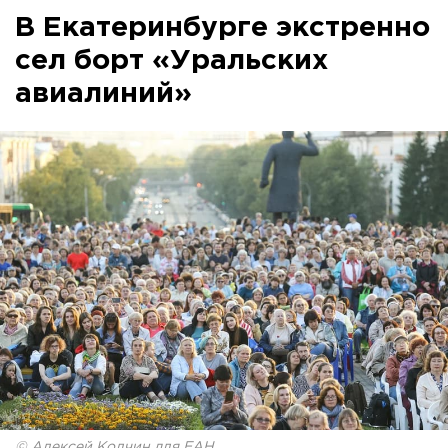
В Екатеринбурге экстренно
сел борт «Уральских
авиалиний»
© Алексей Колчин для ЕАН