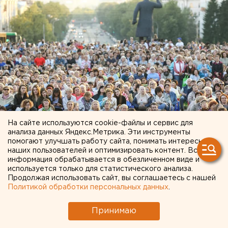
На сайте используются cookie-файлы и сервис для
анализа данных Яндекс.Метрика. Эти инструменты
помогают улучшать работу сайта, понимать интересы
наших пользователей и оптимизировать контент. Вся
© Антон Гуськов для ЕАН
информация обрабатывается в обезличенном виде и
используется только для статистического анализа.
Спиртосодержащий антисептик, изготовленный в
Продолжая использовать сайт, вы соглашаетесь с нашей
Политикой обработки персональных данных
.
домашних условиях, не сможет убить коронавирус,
рассказал РИА «Новости» врач-фармаколог
Принимаю
поликлиники номер 1 управделами президента
Игорь Федоров.