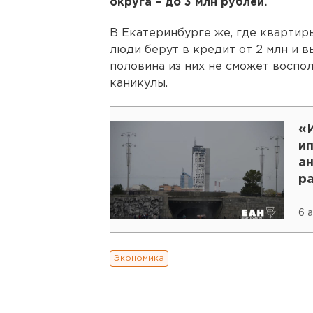
округа – до 3 млн рублей.
В Екатеринбурге же, где квартиры
люди берут в кредит от 2 млн и 
половина из них не сможет воспо
каникулы.
«
и
ан
р
к
6 
Экономика