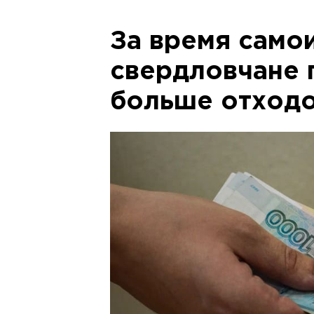
За время само
свердловчане 
больше отход