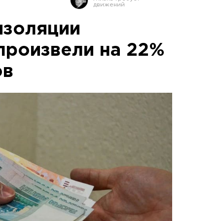
изоляции
произвели на 22%
ов